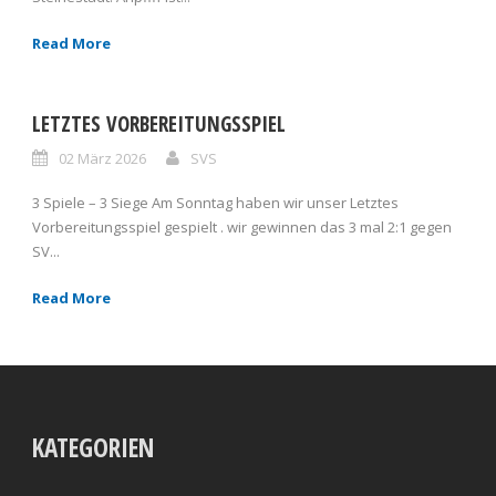
Read More
LETZTES VORBEREITUNGSSPIEL
02 März 2026
SVS
3 Spiele – 3 Siege Am Sonntag haben wir unser Letztes
Vorbereitungsspiel gespielt . wir gewinnen das 3 mal 2:1 gegen
SV...
Read More
KATEGORIEN